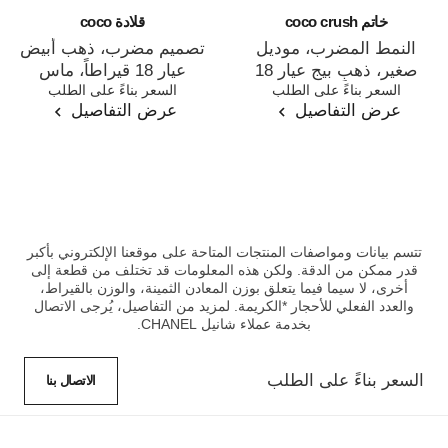
خاتم coco crush
قلادة coco
النمط المضرب، موديل
تصميم مضرب، ذهب أبيض
صغير، ذهب بيج عيار 18
عيار 18 قيراطاً، ماس
المرجع J13162
السعر بناءً على الطلب
المرجع J12104
السعر بناءً على الطلب
قيراطًا، ماس
عرض التفاصيل
عرض التفاصيل
تتسم بيانات ومواصفات المنتجات المتاحة على موقعنا الإلكتروني بأكبر
قدر ممكن من الدقة. ولكن هذه المعلومات قد تختلف من قطعة إلى
أخرى، لا سيما فيما يتعلق بوزن المعادن الثمينة، والوزن بالقيراط،
والعدد الفعلي للأحجار *الكريمة. لمزيد من التفاصيل، يُرجى الاتصال
بخدمة عملاء شانيل CHANEL.
السعر بناءً على الطلب
الاتصال بنا