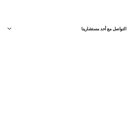
التواصل مع أحد مستشارينا
البحث عن متجر
الرسالة الإخبارية
اشتركوا للحصول على أخبار عن شانيل CHANEL
الاشتراك
Fine Jewelry
مجموعة Coco Crush
الخواتم