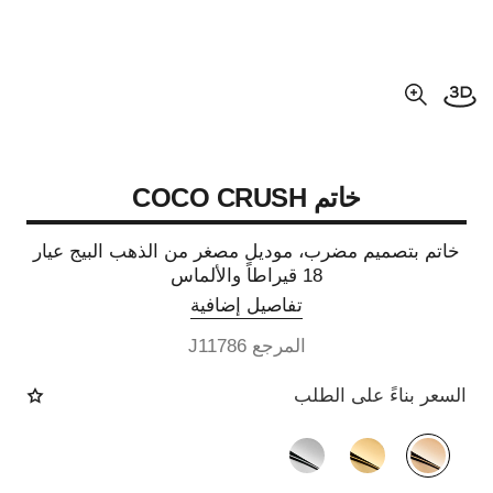
فتح العرض ثلاثي الأبعاد
عرض مكبّر عن الصورة
خاتم COCO CRUSH
خاتم بتصميم مضرب، موديل مصغر من الذهب البيج عيار
18 قيراطاً والألماس
تفاصيل إضافية
المرجع J11786
السعر بناءً على الطلب
الصيغة البديلة
(3)