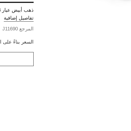
ذهب أبيض عيار 18 قيراطاً، ماس، لؤلؤ المزارع
تفاصيل إضافية
المرجع J11690
السعر بناءً على 