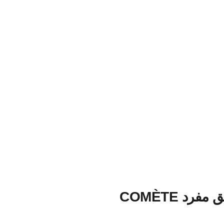
قرط متسلق مفرد COMÈTE