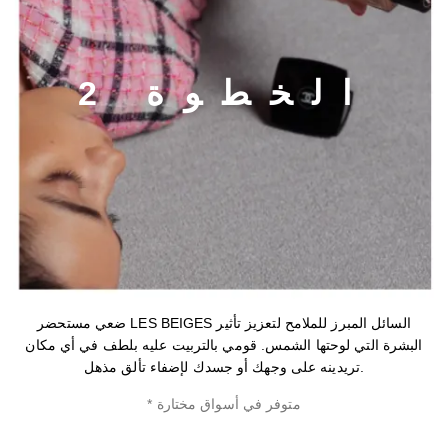
ا
ل
خ
ط
و
ة
2
ضعي مستحضر LES BEIGES السائل المبرز للملامح لتعزيز تأثير
البشرة التي لوحتها الشمس. قومي بالتربيت عليه بلطف في أي مكان
تريدينه على وجهك أو جسدك لإضفاء تألق مذهل.
* متوفر في أسواق مختارة