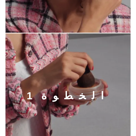
الخطوة 1
ا
ل
خ
ط
و
ة
1