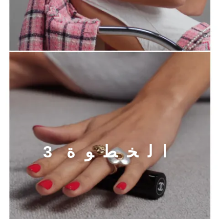
الخطوة 3
ا
ل
خ
ط
و
ة
3