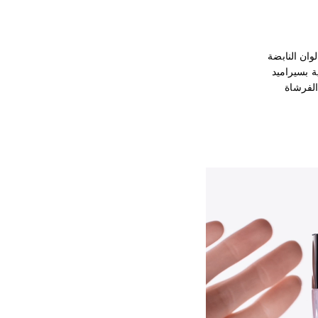
ن الألوان النابضة
ة بسيراميد
 الفرشاة