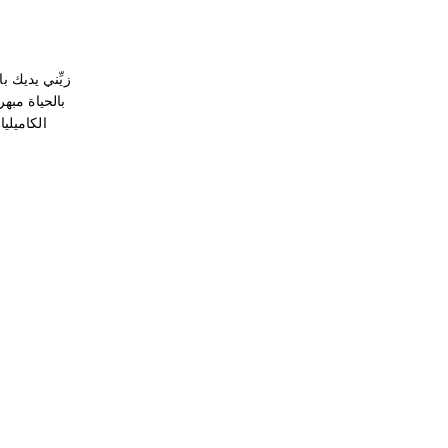
بالحياة مبه
الكاميليا