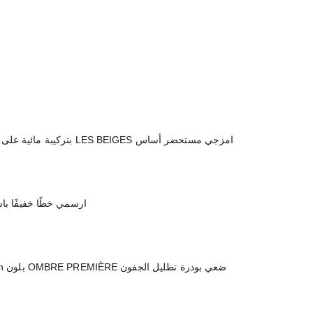
امزجي مستحضر أساس LES BEIGES بتركيبة مائية على ظهر يدك باستخدام الفرشاة المرفقة. ثم وزّعيه بضربات خفيفة حتى يتغلغل في بشرتك بحركة دائرية للحصول على لمسة نهائية طبيعية.
ارسمي خطًا خفيفًا باستخدام STYLO YEUX WATERPROOF بلون Marine على طول خطو