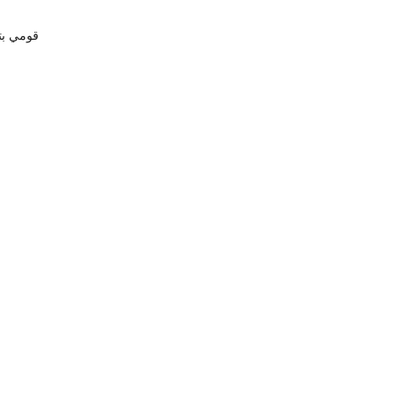
قومي بتغطية ا