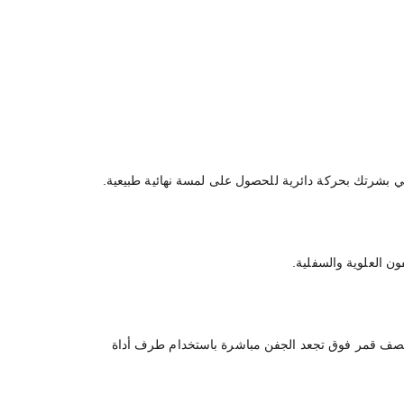
لداخلية للعين وارسمي شكل نصف قمر فوق تجعد الجفن مباشرة باستخدام طرف أداة