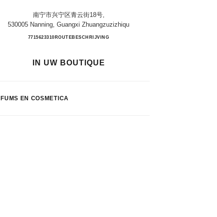
南宁市兴宁区青云街18号,
530005 Nanning, Guangxi Zhuangzuzizhiqu
Nanning Parkson Incity
7715623310
TELEFONISCH
ROUTEBESCHRIJVING
IN UW BOUTIQUE
FUMS EN COSMETICA