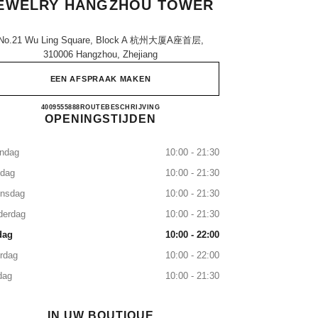
EWELRY HANGZHOU TOWER
No.21 Wu Ling Square, Block A 杭州大厦a座首层,
310006 Hangzhou, Zhejiang
EEN AFSPRAAK MAKEN
CHANEL WATCHES & FINE JEWELR
4009555888
TELEFONISCH
ROUTEBESCHRIJVING
OPENINGSTIJDEN
ndag
10:00 - 21:30
sdag
10:00 - 21:30
nsdag
10:00 - 21:30
derdag
10:00 - 21:30
dag
10:00 - 22:00
rdag
10:00 - 22:00
dag
10:00 - 21:30
IN UW BOUTIQUE