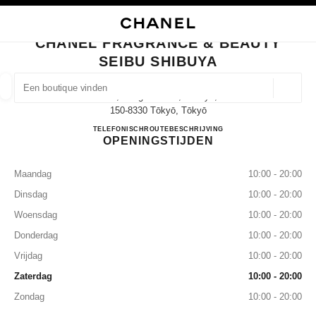
 CONTRAST INSCHAKELEN
SLUITEN CHANEL FRAGRANCE & BEAUTY SEIBU SHIBUYA
hoofdnavigatie
Zoeken
Mij
Win
hoofdnavigatie
CHANEL FRAGRANCE & BEAUTY
SEIBU SHIBUYA
BOUTIQUE ZOEKEN
Geoloca
21-1, Udagawa-Cho,shibuya,
suggesties worden weergegeven onder deze zoekbalk
0 Er zijn suggesties beschikbaar
150-8330 Tōkyō, Tōkyō
CHANEL FRAGRANCE & 
TELEFONISCH
03-3462-0610
ROUTEBESCHRIJVING
OPENINGSTIJDEN
MODE
BRILLEN
HORLOGES EN SIERADEN
PARF
filtert resultaten op:
filters
Maandag
10:00 - 20:00
Dinsdag
10:00 - 20:00
Woensdag
10:00 - 20:00
Donderdag
10:00 - 20:00
Vrijdag
10:00 - 20:00
Zaterdag
10:00 - 20:00
Zondag
10:00 - 20:00