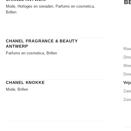
B
Mode, Horloges en sieraden, Parfums en cosmetica,
Brillen
CHANEL FRAGRANCE & BEAUTY
ANTWERP
Maa
Parfums en cosmetica, Brillen
Din
Woe
Don
CHANEL KNOKKE
Vrij
Mode, Brillen
Zate
Zon