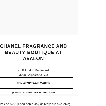
CHANEL FRAGRANCE AND
BEAUTY BOUTIQUE AT
AVALON
5160 Avalon Boulevard,
30009 Alpharetta, Ga
EEN AFSPRAAK MAKEN
CHANEL Fragrance and Beauty boutique 
(470) 412-0174
TELEFONISCH
ROUTEBESCHRIJVING
rbside pickup and same-day delivery are available;