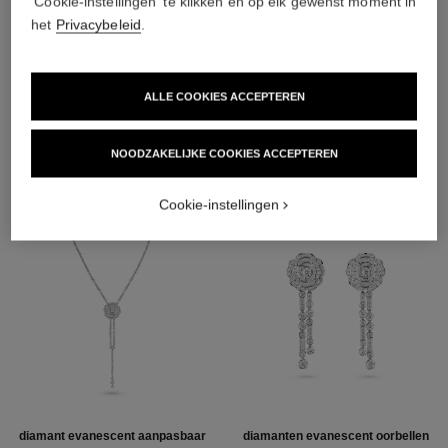
'Cookie-instellingen' te klikken en op elk gewenst moment in
18K witgoud
het
Privacybeleid
.
ALLE COOKIES ACCEPTEREN
ONTDEK OOK
NOODZAKELIJKE COOKIES ACCEPTEREN
Cookie-instellingen
diamant evanescent aanpasbaar
diamanten evanescent oorbellen