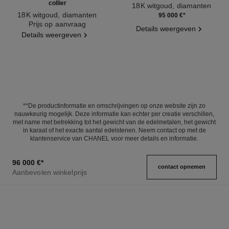
collier
18K witgoud, diamanten
18K witgoud, diamanten
Ref. J63488
95 000 €
*
Ref. J63493
Prijs op aanvraag
Details weergeven
Details weergeven
**De productinformatie en omschrijvingen op onze website zijn zo
nauwkeurig mogelijk. Deze informatie kan echter per creatie verschillen,
met name met betrekking tot het gewicht van de edelmetalen, het gewicht
in karaat of het exacte aantal edelstenen. Neem contact op met de
klantenservice van CHANEL voor meer details en informatie.
96 000 €
*
contact opnemen
Aanbevolen winkelprijs