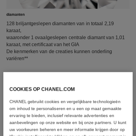
diamanten
128 briljantgeslepen diamanten van in totaal 2,19
karaat,
waaronder 1 ovaalgeslepen centrale diamant van 1,01
karaat, met certificaat van het GIA
De kenmerken van de creaties kunnen onderling
variëren**
COOKIES OP CHANEL.COM
CHANEL gebruikt cookies en vergelijkbare technologieën
om inhoud te personaliseren en u een op maat gemaakte
ervaring te bieden, inclusief relevante advertenties en
aanbevelingen op onze website en bij onze partners. U kunt
uw voorkeuren beheren en meer informatie krijgen door op
materiaal