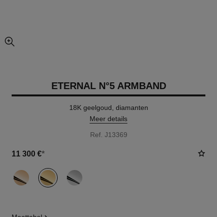
vergrote weergave van foto
ETERNAL N°5 ARMBAND
18K geelgoud, diamanten
Meer details
Ref. J13369
11 300 €
*
variant
(3)