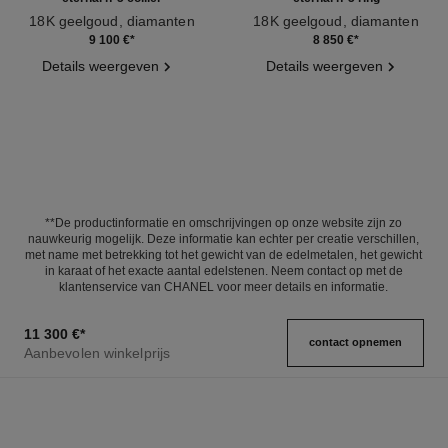
18K geelgoud, diamanten
18K geelgoud, diamanten
Ref. J12938
Ref. J13248
9 100 €
*
8 850 €
*
Details weergeven
Details weergeven
**De productinformatie en omschrijvingen op onze website zijn zo
nauwkeurig mogelijk. Deze informatie kan echter per creatie verschillen,
met name met betrekking tot het gewicht van de edelmetalen, het gewicht
in karaat of het exacte aantal edelstenen. Neem contact op met de
klantenservice van CHANEL voor meer details en informatie.
11 300 €
*
contact opnemen
Aanbevolen winkelprijs