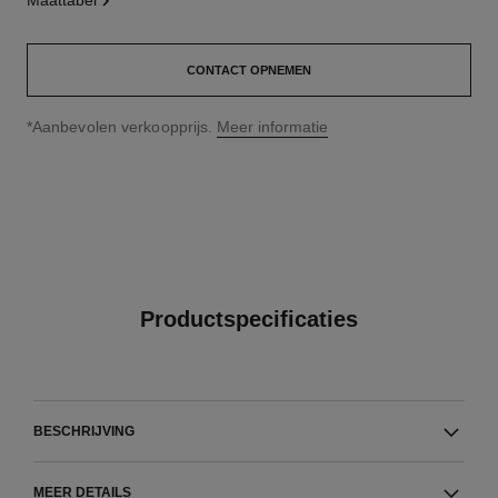
maattabel
CONTACT OPNEMEN
↩
*Aanbevolen verkoopprijs.
Meer informatie
Productspecificaties
BESCHRIJVING
MEER DETAILS