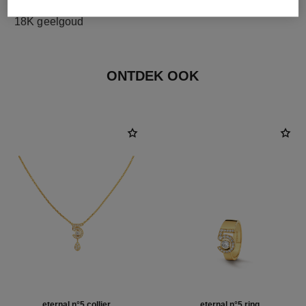
materiaal
18K geelgoud
ONTDEK OOK
eternal n°5 collier
eternal n°5 ring