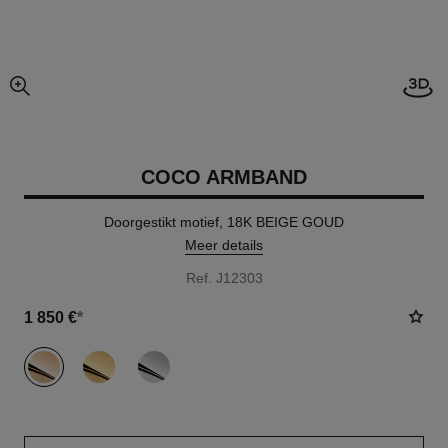
3D-w
vergrote weergave van foto
COCO ARMBAND
Doorgestikt motief, 18K BEIGE GOUD
Meer details
Ref. J12303
1 850 €
*
variant
(3)