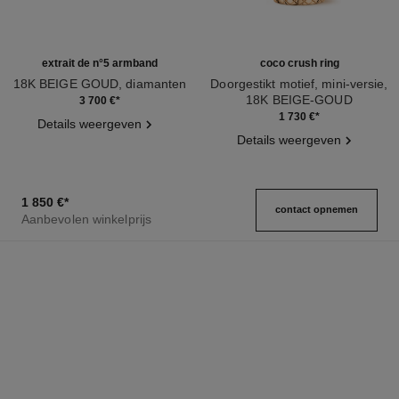
extrait de n°5 armband
coco crush ring
18K BEIGE GOUD, diamanten
Doorgestikt motief, mini-versie,
Ref. J12428
18K BEIGE-GOUD
3 700 €
*
Ref. J11785
1 730 €
*
Details weergeven
Details weergeven
1 850 €
*
contact opnemen
Aanbevolen winkelprijs