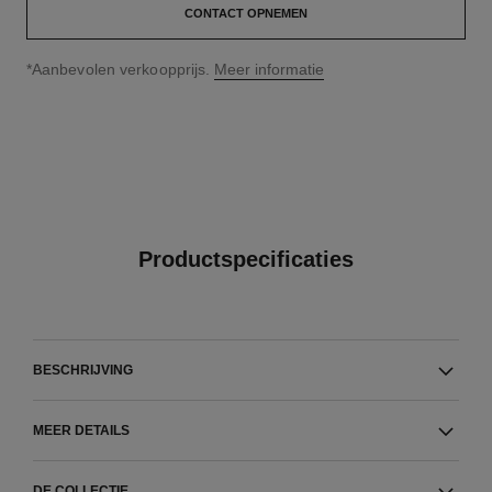
CONTACT OPNEMEN
↩
*Aanbevolen verkoopprijs.
Meer informatie
Productspecificaties
BESCHRIJVING
MEER DETAILS
DE COLLECTIE