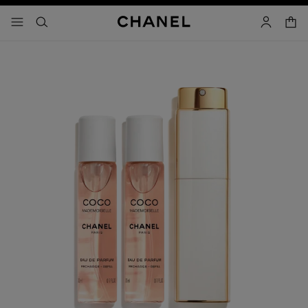
g contrast inschakelen
winke
menu - hoofdnavigatie
- hoofdnavigatie
zoeken
account