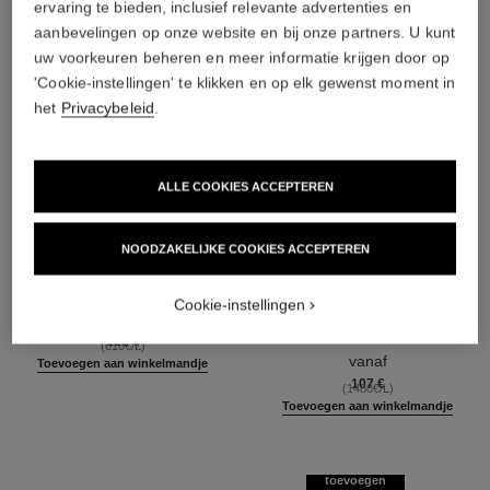
ervaring te bieden, inclusief relevante advertenties en
aanbevelingen op onze website en bij onze partners. U kunt
uw voorkeuren beheren en meer informatie krijgen door op
'Cookie-instellingen' te klikken en op elk gewenst moment in
het
Privacybeleid
.
ALLE COOKIES ACCEPTEREN
NOODZAKELIJKE COOKIES ACCEPTEREN
coco mademoiselle
coco mademoiselle
Cookie-instellingen
Huile Corps
L'Eau Privée – Parfum voor de
Ref. 116700
Nacht
122 €
(610€/L)
Ref. 116260
vanaf
Toevoegen aan winkelmandje
107 €
(1480€/L)
Toevoegen aan winkelmandje
toevoegen