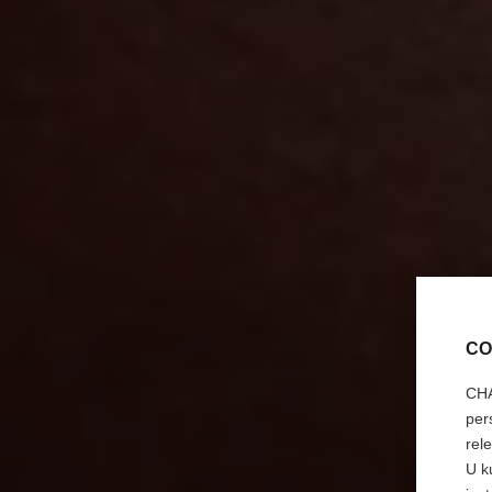
CO
CHA
per
rel
U k