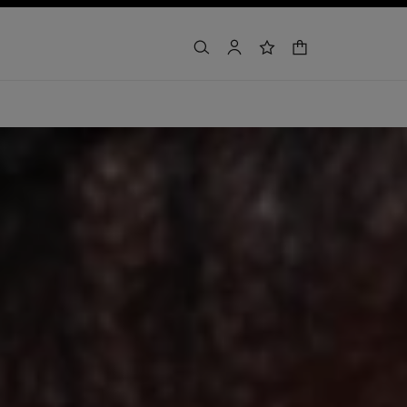
winkelmandje
zoeken
account
verlanglijst