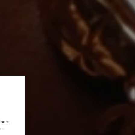
tners.
e-