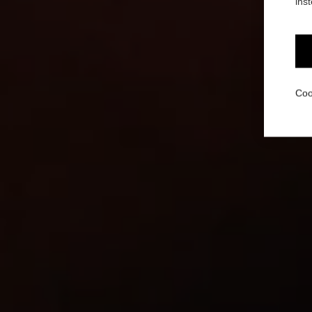
ins
DE
Coo