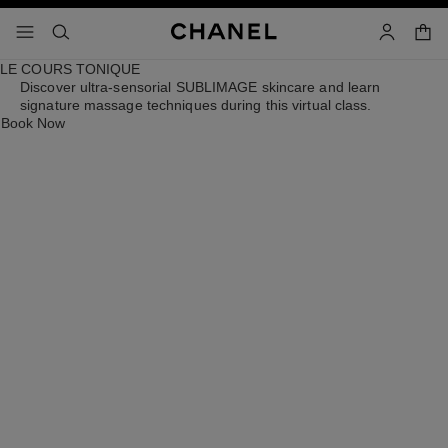
contrast inschakelen
win
menu - hoofdnavigatie
- hoofdnavigatie
zoeken
accoun
LE COURS TONIQUE
Discover ultra-sensorial SUBLIMAGE skincare and learn
signature massage techniques during this virtual class.
Book Now