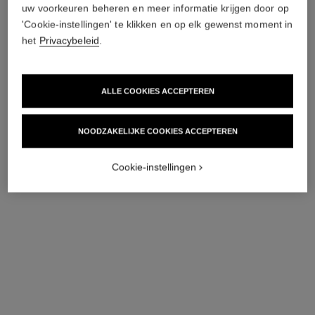
uw voorkeuren beheren en meer informatie krijgen door op
'Cookie-instellingen' te klikken en op elk gewenst moment in
het
Privacybeleid
.
ALLE COOKIES ACCEPTEREN
NOODZAKELIJKE COOKIES ACCEPTEREN
Cookie-instellingen
le tonique
Verkwikkend Water Tegen
Vervuiling
Ref. 141390
44 €
(275€/L)
Toevoegen aan winkelmandje