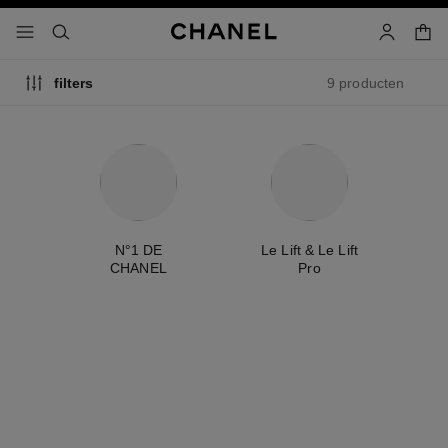
g contrast inschakelen
winke
menu - hoofdnavigatie
- hoofdnavigatie
zoeken
account
9 producten
filters
ty
N°1 DE
Le Lift & Le Lift
É
CHANEL
Pro
exclusiviteit