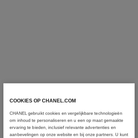
Voller Maken – Egaliseren –
Hydraterend Verkwikkend
Laten Stralen
Egaliserend
Ref. 140650
Ref. 141020
105 €
95 €
(1050€/L)
(633,33€/L)
Toevoegen aan winkelmandje
Toevoegen aan winkelmandje
COOKIES OP CHANEL.COM
le lift lotion
hydra beauty lotion very moist
CHANEL gebruikt cookies en vergelijkbare technologieën
Gladstrijken – Verstevigen –
Hydratatie Bescherming
om inhoud te personaliseren en u een op maat gemaakte
Voller Maken
Stralende Teint
Ref. 141690
Ref. 143170
ervaring te bieden, inclusief relevante advertenties en
82 €
58 €
(546,67€/L)
(386,67€/L)
aanbevelingen op onze website en bij onze partners. U kunt
Toevoegen aan winkelmandje
Toevoegen aan winkelmandje