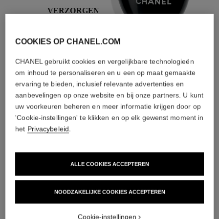
VERZORGEN
Met dag- en
nachtcrèmes,
COOKIES OP CHANEL.COM
zonnebrandcrèmes,
nevels tegen
vervuiling
CHANEL gebruikt cookies en vergelijkbare technologieën
om inhoud te personaliseren en u een op maat gemaakte
ervaring te bieden, inclusief relevante advertenties en
aanbevelingen op onze website en bij onze partners. U kunt
4
/
4
uw voorkeuren beheren en meer informatie krijgen door op
'Cookie-instellingen' te klikken en op elk gewenst moment in
het
Privacybeleid
.
DE PERFECTE COMBINATIE
ALLE COOKIES ACCEPTEREN
NOODZAKELIJKE COOKIES ACCEPTEREN
Cookie-instellingen