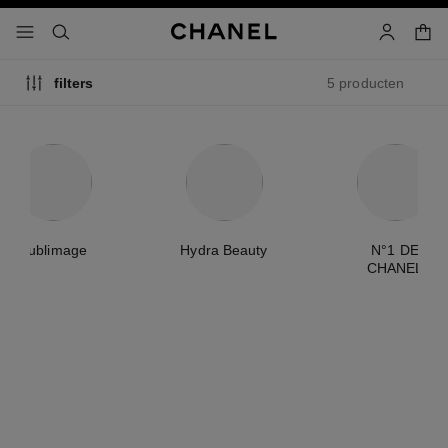
g contrast inschakelen
winke
menu - hoofdnavigatie
- hoofdnavigatie
zoeken
account
5 producten
filters
Sublimage
Hydra Beauty
N°1 DE
CHANEL