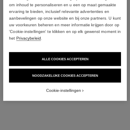
Revitaliserende Spray
om inhoud te personaliseren en u een op maat gemaakte
Ref. 140680
120 €
(1200€/L)
ervaring te bieden, inclusief relevante advertenties en
Toevoegen aan winkelmandje
aanbevelingen op onze website en bij onze partners. U kunt
uw voorkeuren beheren en meer informatie krijgen door op
'Cookie-instellingen' te klikken en op elk gewenst moment in
het
Privacybeleid
.
ALLE COOKIES ACCEPTEREN
NOODZAKELIJKE COOKIES ACCEPTEREN
Cookie-instellingen