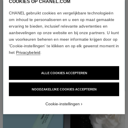
COOKIES OP CHANEL.COM
HYDRA BEAUTY
DE MICROFLUÏDISCHE
CHANEL gebruikt cookies en vergelijkbare technologieën
om inhoud te personaliseren en u een op maat gemaakte
ROUTINE
ervaring te bieden, inclusief relevante advertenties en
aanbevelingen op onze website en bij onze partners. U kunt
De lijn HYDRA BEAUTY microfluïdische verzorgingsproducten,
verrijkt met de hydraterende kracht van het extract van witte
uw voorkeuren beheren en meer informatie krijgen door op
camelia, biedt een ultraverfrissende sensorialiteit en
buitengewone hydratatie. De nieuwe Micro Gel Crème breng je ‘s
'Cookie-instellingen' te klikken en op elk gewenst moment in
ochtends en ‘s avonds aan, na de Micro Liquid Essence en het
het
Privacybeleid
.
Micro Sérum om de huidbarrière te versterken. De vollere huid
ziet er stralend van frisheid uit.
ALLE COOKIES ACCEPTEREN
NOODZAKELIJKE COOKIES ACCEPTEREN
Cookie-instellingen