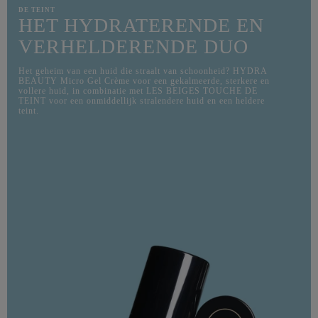
DE TEINT
HET HYDRATERENDE EN
VERHELDERENDE DUO
Het geheim van een huid die straalt van schoonheid? HYDRA
BEAUTY Micro Gel Crème voor een gekalmeerde, sterkere en
vollere huid, in combinatie met LES BEIGES TOUCHE DE
TEINT voor een onmiddellijk stralendere huid en een heldere
teint.