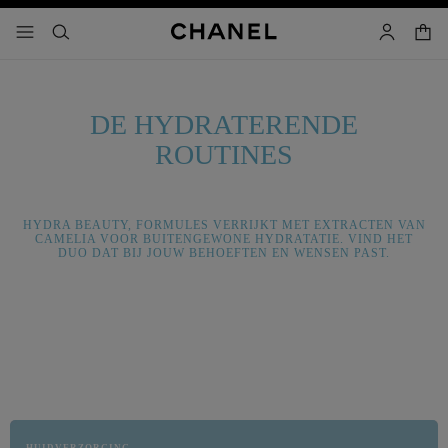
g contrast inschakelen
winke
menu - hoofdnavigatie
- hoofdnavigatie
zoeken
account
DE HYDRATERENDE
ROUTINES
HYDRA BEAUTY, FORMULES VERRIJKT MET EXTRACTEN VAN
CAMELIA VOOR BUITENGEWONE HYDRATATIE. VIND HET
DUO DAT BIJ JOUW BEHOEFTEN EN WENSEN PAST.