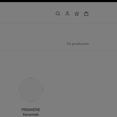
winkelmandje
zoeken
account
verlanglijst
24 producten
PREMIÈRE
Keramiek