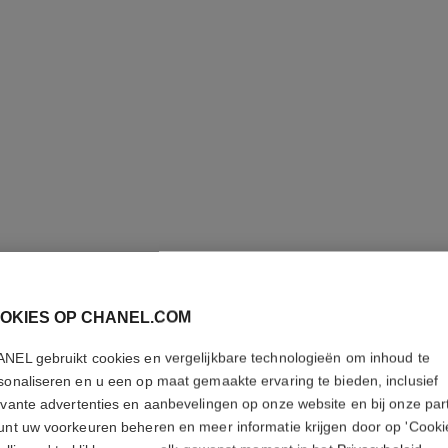
première ribbon red horloge
Geelgoud en titanium, een rood rubberen bandje dat
Staal met 
Ref. H9857
fluweelachtig aanvoelt, een roodgelakte wijzerplaat met
Ref. H103
5 800 €
*
zonnestraaleffect, een met diamant bezette kroon
Details weergeven
OKIES OP CHANEL.COM
NEL gebruikt cookies en vergelijkbare technologieën om inhoud te
sonaliseren en u een op maat gemaakte ervaring te bieden, inclusief
evante advertenties en aanbevelingen op onze website en bij onze par
unt uw voorkeuren beheren en meer informatie krijgen door op 'Cooki