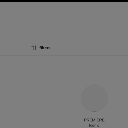
e
hoog contrast inschakelen
filters
PREMIÈRE
Iconic