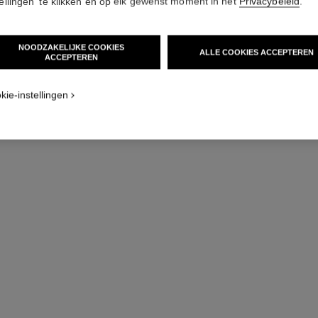
tellingen' te klikken en op elk gewenst moment in het
Privacybeleid
.
NOODZAKELIJKE COOKIES
ALLE COOKIES ACCEPTEREN
ACCEPTEREN
kie-instellingen
première gourmette schakelband horloge
rt
Grote uitvoering, staal, zwartgelakte wijzerplaat
Staal e
Ref. H7018
Ref. H7942
flu
5 050 €
*
Details weergeven