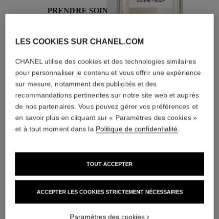
PRENDRE SOIN
Avec des crèmes de
jour et de nuit, des
LES COOKIES SUR CHANEL.COM
écrans solaires, des
brumes anti-pollution
CHANEL utilise des cookies et des technologies similaires
pour personnaliser le contenu et vous offrir une expérience
sur mesure, notamment des publicités et des
recommandations pertinentes sur notre site web et auprès
4
/
4
de nos partenaires. Vous pouvez gérer vos préférences et
en savoir plus en cliquant sur « Paramètres des cookies »
et à tout moment dans la
Politique de confidentialité
.
L'ACCORD PARFAIT
TOUT ACCEPTER
ACCEPTER LES COOKIES STRICTEMENT NÉCESSAIRES
Paramètres des cookies