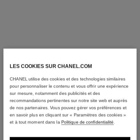
n°1 de chanel accessoire de
n°1 de chanel fond de teint
massage
revitalisant
LES COOKIES SUR CHANEL.COM
Renforce – Stimule – Lisse
Illumine – Hydrate – Protège
Réf. 140700
Réf. 145764
CHANEL utilise des cookies et des technologies similaires
20
teintes disponibles
26 teintes
65 €
plus
75 €
(2500€/L)
pour personnaliser le contenu et vous offrir une expérience
TROUVER MA TEINTE
AJOUTER AU PANIER
sur mesure, notamment des publicités et des
AJOUTER AU PANIER
recommandations pertinentes sur notre site web et auprès
de nos partenaires. Vous pouvez gérer vos préférences et
en savoir plus en cliquant sur « Paramètres des cookies »
et à tout moment dans la
Politique de confidentialité
.