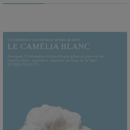
SA TE
ASSOCI
FORTIF
FRAÎC
RECHA
L’INGRÉDIENT SIGNATURE D'HYDRA BEAUTY
LE CAMÉLIA BLANC
Atteignez l’hydratation extraordinaire grâce au pouvoir du
camélia blanc, ingrédient signature au cœur de la ligne
HYDRA BEAUTY.