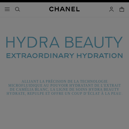
iver le mode contraste élevé
panier
menu principal de navigation
- navigation principale
rechercher
mon compt
ALLIANT LA PRÉCISION DE LA TECHNOLOGIE
MICROFLUIDIQUE AU POUVOIR HYDRATANT DE L’EXTRAIT
DE CAMÉLIA BLANC, LA LIGNE DE SOINS HYDRA BEAUTY
HYDRATE, REPULPE ET OFFRE UN COUP D’ÉCLAT À LA PEAU.