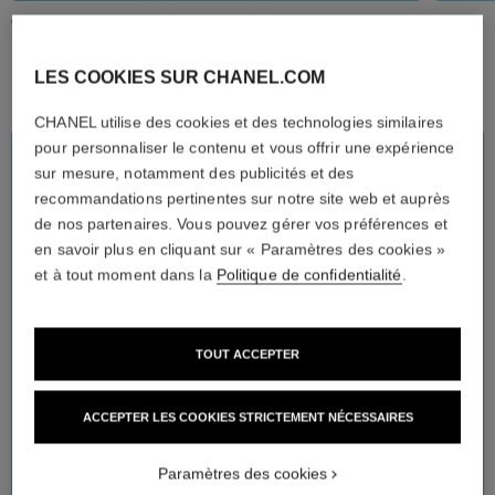
Mettre la vidéo décorative en pause
60 SE
GEL CR
EST H
LES COOKIES SUR CHANEL.COM
CHANEL utilise des cookies et des technologies similaires
Auto-é
pour personnaliser le contenu et vous offrir une expérience
Éval
ÉDITION LIMITÉE
sur mesure, notamment des publicités et des
MICRO SÉRUM LÈVRES
recommandations pertinentes sur notre site web et auprès
de nos partenaires. Vous pouvez gérer vos préférences et
HYDRA BEAUTY Micro Sérum Lèvres se décline en un trio de
soin inédit : L’ORIGINAL et son parfum emblématique et deux
en savoir plus en cliquant sur « Paramètres des cookies »
nouvelles déclinaisons olfactives. FRAIS aux notes de pomme
verte, et TENDRE à l'accord de framboise, de cassis et de rose.
et à tout moment dans la
Politique de confidentialité
.
Concentrée en acide hyaluronique, leur formule hydrate et repulpe
les lèvres. Apaisées et protégées, elles sont idéalement préparées
à l’application du maquillage.
TOUT ACCEPTER
AJOUTER AU PANIER
ACCEPTER LES COOKIES STRICTEMENT NÉCESSAIRES
Paramètres des cookies