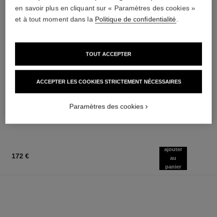
en savoir plus en cliquant sur « Paramètres des cookies »
et à tout moment dans la
Politique de confidentialité
.
TOUT ACCEPTER
chance eau fraîche
hydra beauty crème
ACCEPTER LES COOKIES STRICTEMENT NÉCESSAIRES
Eau de Parfum Vaporisateur
Hydratation Protection Éclat
Réf. 136150
Réf. 143030
à partir de
71 €
(1420€/Kg)
Paramètres des cookies
87 €
AJOUTER AU PANIER
(1720€/L)
AJOUTER AU PANIER
ajouter
172 €
au
panier