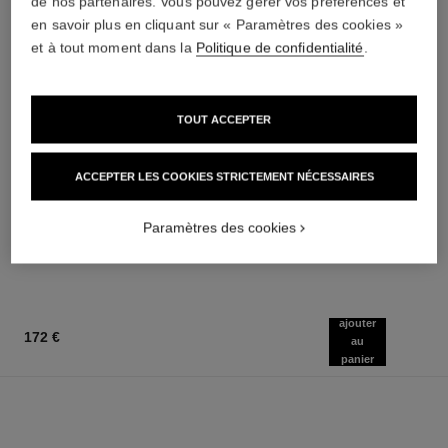
de nos partenaires. Vous pouvez gérer vos préférences et
en savoir plus en cliquant sur « Paramètres des cookies »
et à tout moment dans la
Politique de confidentialité
.
TOUT ACCEPTER
le lift crème
coco
Lisse les Rides – Raffermit –
Émulsion Hydratante pour le
ACCEPTER LES COOKIES STRICTEMENT NÉCESSAIRES
Effet Lifting
Corps
Réf. 141780
Réf. 113850
145 €
70 €
(2900€/L)
(350€/L)
Paramètres des cookies
AJOUTER AU PANIER
AJOUTER AU PANIER
ajouter
172 €
au
panier