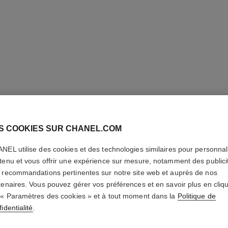
coco
Eau de Parfum Vaporisateur
Réf. 113530
Réf. 11399
à partir de
87 €
(1720€/L)
AJOUTER AU PANIER
S COOKIES SUR CHANEL.COM
NEL utilise des cookies et des technologies similaires pour personnali
tenu et vous offrir une expérience sur mesure, notamment des publici
 recommandations pertinentes sur notre site web et auprès de nos
tenaires. Vous pouvez gérer vos préférences et en savoir plus en cliq
 « Paramètres des cookies » et à tout moment dans la
Politique de
identialité
.