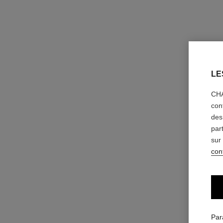
LE
CHA
con
des
par
sur
conf
Par