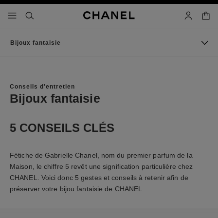
iver le mode contraste élevé
panier
menu principal de navigation
- navigation principale
rechercher
mon compt
Bijoux fantaisie
Conseils d'entretien
Bijoux fantaisie
5 CONSEILS CLÉS
Fétiche de Gabrielle Chanel, nom du premier parfum de la
Maison, le chiffre 5 revêt une signification particulière chez
CHANEL. Voici donc 5 gestes et conseils à retenir afin de
préserver votre bijou fantaisie de CHANEL.