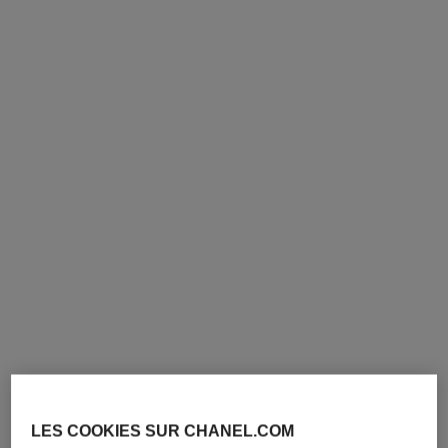
pinceau eyeliner biseauté n°206
pinceau duo paupières
rétractable n°200
Pinceau Eyeliner Biseauté
N°206
Pinceau Duo Paupières
Réf. 138844
Rétractable
31 €
Réf. 138857
51 €
AJOUTER AU PANIER
AJOUTER AU PANIER
exclusivité
LES COOKIES SUR CHANEL.COM