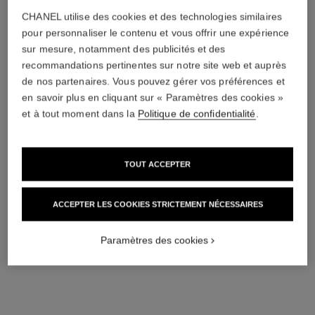
CHANEL utilise des cookies et des technologies similaires
pinceau duo contour yeux
pinceau eyeliner n°205
pour personnaliser le contenu et vous offrir une expérience
rétractable n°201
Pinceau Eyeliner
sur mesure, notamment des publicités et des
Pinceau Duo Contour Yeux
Réf. 138843
recommandations pertinentes sur notre site web et auprès
31 €
Rétractable N°201
de nos partenaires. Vous pouvez gérer vos préférences et
Réf. 138856
51 €
AJOUTER AU PANIER
en savoir plus en cliquant sur « Paramètres des cookies »
et à tout moment dans la
Politique de confidentialité
.
AJOUTER AU PANIER
TOUT ACCEPTER
ACCEPTER LES COOKIES STRICTEMENT NÉCESSAIRES
Paramètres des cookies
miroir double facettes