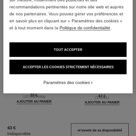
recommandations pertinentes sur notre site web et auprès
de nos partenaires. Vous pouvez gérer vos préférences et
en savoir plus en cliquant sur « Paramètres des cookies »
et à tout moment dans la
Politique de confidentialité
.
TOUT ACCEPTER
ACCEPTER LES COOKIES STRICTEMENT NÉCESSAIRES
joues contraste
coco mademoiselle
Fard à Joues Poudre
Eau de Parfum Vaporisateur
Paramètres des cookies
Réf. 168710
Réf. 116520
14 teintes disponibles
à partir de
55 €
87 €
(15714,29€/Kg)
(1720€/L)
AJOUTER AU PANIER
AJOUTER AU PANIER
43 €
m’avertir de sa disponibilité
Indisponible