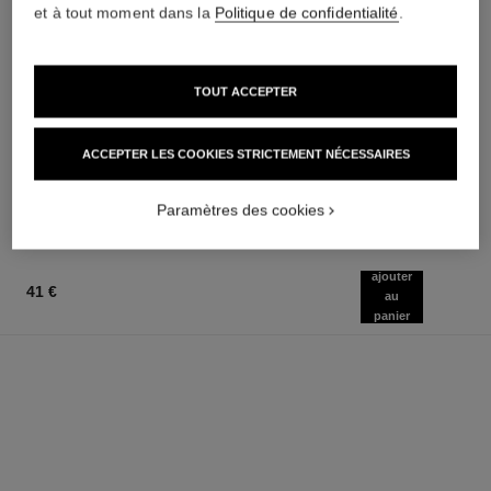
et à tout moment dans la
Politique de confidentialité
.
miroir double facettes
noir allure
TOUT ACCEPTER
Double Miroir
Mascara Volume, Longueur,
Réf. 137500
Courbe et Définition
36 €
Réf. 190010
ACCEPTER LES COOKIES STRICTEMENT NÉCESSAIRES
3 teintes disponibles
AJOUTER AU PANIER
48 €
(8000€/Kg)
AJOUTER AU PANIER
Paramètres des cookies
ajouter
41 €
au
panier