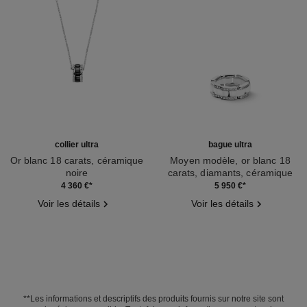
collier ultra
bague ultra
Or blanc 18 carats, céramique
Moyen modèle, or blanc 18
noire
carats, diamants, céramique
Réf. J3171
Réf. J2643
blanche
4 360 €
*
5 950 €
*
Voir les détails
Voir les détails
**Les informations et descriptifs des produits fournis sur notre site sont