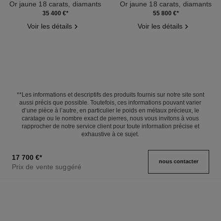
Or jaune 18 carats, diamants
Or jaune 18 carats, diamants
Réf. J13800
Réf. J12086
35 400 €
*
55 800 €
*
Voir les détails
Voir les détails
**Les informations et descriptifs des produits fournis sur notre site sont
aussi précis que possible. Toutefois, ces informations pouvant varier
d’une pièce à l’autre, en particulier le poids en métaux précieux, le
caratage ou le nombre exact de pierres, nous vous invitons à vous
rapprocher de notre service client pour toute information précise et
exhaustive à ce sujet.
17 700 €
*
nous contacter
Prix de vente suggéré