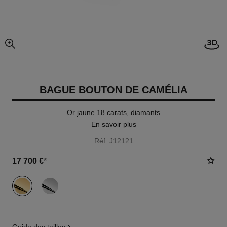
Visi
agrandissement
BAGUE BOUTON DE CAMÉLIA
Or jaune 18 carats, diamants
En savoir plus
Réf. J12121
17 700 €
*
variante
(2)