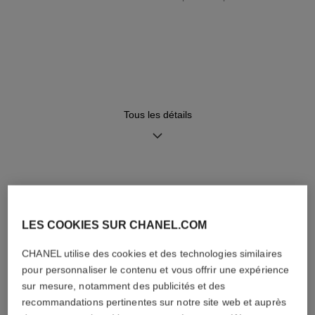
Bracelet
Mouvement
Bracelet en veau noir motif
Mouvement mécanique à
alligator et boucle ardillon en
remontage manuel
or blanc 18 carats
≈ 70 H
Tous les détails
Fonctions
Petite seconde
Heures, Minutes, Secondes
DÉCOUVREZ AUSSI
LES COOKIES SUR CHANEL.COM
Conseils d'entretien
Mode d'emploi
CHANEL utilise des cookies et des technologies similaires
pour personnaliser le contenu et vous offrir une expérience
sur mesure, notamment des publicités et des
recommandations pertinentes sur notre site web et auprès