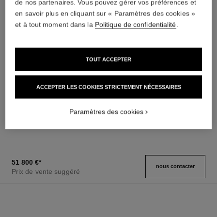
de nos partenaires. Vous pouvez gérer vos préférences et
en savoir plus en cliquant sur « Paramètres des cookies »
et à tout moment dans la
Politique de confidentialité
.
TOUT ACCEPTER
montre monsieur de chanel
montre monsieur de chanel
ACCEPTER LES COOKIES STRICTEMENT NÉCESSAIRES
OR BEIGE, cadran opalin avec
Platine et cadran émail Grand
heure sautante et minute
Feu avec heure sautante et
Réf. H6596
rétrograde sur 240°
Réf. H6597
minute rétrograde à 240°
50 800 €
*
79 000 €
*
Paramètres des cookies
Voir les détails
Voir les détails
51 800 €
*
nous contacter
Prix de vente suggéré