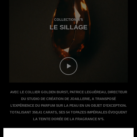
COLLECTION N°5
LE SILLAGE
Regarder le film - Le film Savoir-fai
AVEC LE COLLIER GOLDEN BURST, PATRICE LEGUÉREAU, DIRECTEUR
DU STUDIO DE CRÉATION DE JOAILLERIE, A TRANSPOSÉ
L’EXPÉRIENCE DU PARFUM SUR LA PEAU EN UN OBJET D’EXCEPTION.
TOTALISANT 358,41 CARATS, SES 54 TOPAZES IMPÉRIALES ÉVOQUENT
LA TEINTE DORÉE DE LA FRAGRANCE N°5.
EN SAVOIR PLUS