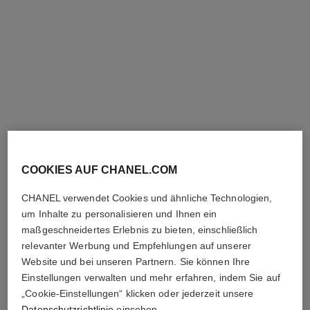
Gelbgold und Diamanten,
Zifferblatt aus Weißgold und
Ref. H11050
Armreif aus Gelbgold, besetzt
60 000 €
*
mit Diamanten
Details anzeigen
COOKIES AUF CHANEL.COM
* Unverbindliche Preisempfehlung.
Mehr Informationen
↩
CHANEL verwendet Cookies und ähnliche Technologien,
um Inhalte zu personalisieren und Ihnen ein
maßgeschneidertes Erlebnis zu bieten, einschließlich
relevanter Werbung und Empfehlungen auf unserer
Website und bei unseren Partnern. Sie können Ihre
Einstellungen verwalten und mehr erfahren, indem Sie auf
„Cookie-Einstellungen“ klicken oder jederzeit unsere
Datenschutzrichtlinie
einsehen.