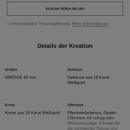
KONTAKTIEREN SIE UNS
↩
* Unverbindliche Preisempfehlung.
Mehr Informationen
Details der Kreation
Größen
Gehäuse
GRÖSSE 40 mm
Gehäuse aus 18 Karat
Weißgold
Krone
Zifferblatt
Krone aus 18 Karat Weißgold
Elfenbeinfarbenes, Opalin-
Zifferblatt mit retrograder
Minutenanzeige, Fenster für
die springende Stunde und