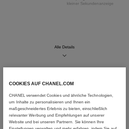
kleiner Sekundenanzeige
Armband
Uhrwerk
Schwarzes
Mechanisches Uhrwerk mit
Kalbslederarmband mit
Handaufzug
Alligatormuster und
≈ 70 STD.
Alle Details
Dornschließe aus 18 Karat
Weißgold
Funktionen
ENTDECKEN SIE AUCH
COOKIES AUF CHANEL.COM
Kleine Sekunde
Stunden, Minuten, Sekunden
CHANEL verwendet Cookies und ähnliche Technologien,
um Inhalte zu personalisieren und Ihnen ein
maßgeschneidertes Erlebnis zu bieten, einschließlich
relevanter Werbung und Empfehlungen auf unserer
Pflegehinweise
Bedienungsanleitungen
Website und bei unseren Partnern. Sie können Ihre
Einstellungen verwalten und mehr erfahren, indem Sie auf