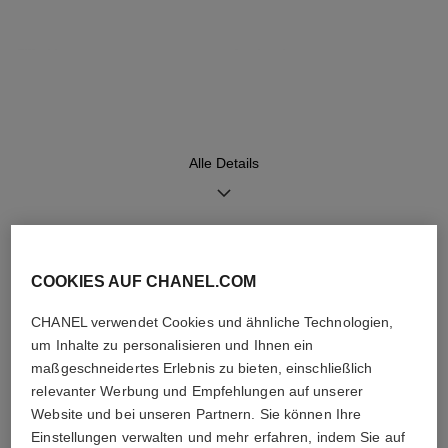
Zifferblatt
Armband
Guillochiertes Opalin-
Austauschbares schwarzes
Zifferblatt, Datumsanzeige
Kalbslederarmband mit
Steppmuster und
Dornschließe aus 18 Karat
BEIGEGOLD, inklusive zweites
Alle Details
Armand
Uhrwerk
Funktionen
ENTDECKEN SIE AUCH
Hochpräzisions-Quarzuhrwerk
Stunden, Minuten
COOKIES AUF CHANEL.COM
Datum
CHANEL verwendet Cookies und ähnliche Technologien,
um Inhalte zu personalisieren und Ihnen ein
maßgeschneidertes Erlebnis zu bieten, einschließlich
Wasserdichtigkeit
relevanter Werbung und Empfehlungen auf unserer
30 m
Website und bei unseren Partnern. Sie können Ihre
Einstellungen verwalten und mehr erfahren, indem Sie auf