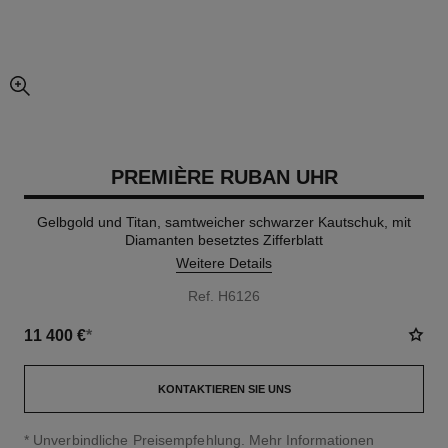
vergrößerter teil des bildes
PREMIÈRE RUBAN UHR
Gelbgold und Titan, samtweicher schwarzer Kautschuk, mit
Diamanten besetztes Zifferblatt
Weitere Details
Ref. H6126
11 400 €
*
KONTAKTIEREN SIE UNS
↩
* Unverbindliche Preisempfehlung.
Mehr Informationen