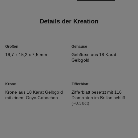
Details der Kreation
Größen
Gehäuse
19,7 x 15,2 x 7,5 mm
Gehäuse aus 18 Karat
Gelbgold
Krone
Zifferblatt
Krone aus 18 Karat Gelbgold
Zifferblatt besetzt mit 116
mit einem Onyx-Cabochon
Diamanten im Brillantschliff
(~0,38ct)
Armband
Uhrwerk
Armband aus samtweichem
Hochpräzisions-Quarzuhrwerk