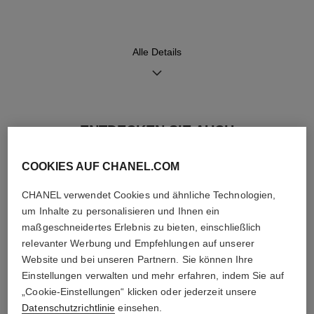
schwarzem Kautschuk mit
Dornschließe aus 18 Karat
Gelbgold
Alle Details
Funktionen
Wasserdichtigkeit
Stunden, Minuten
30 m
ENTDECKEN SIE AUCH
COOKIES AUF CHANEL.COM
Pflegehinweise
Bedienungsanleitungen
CHANEL verwendet Cookies und ähnliche Technologien,
um Inhalte zu personalisieren und Ihnen ein
maßgeschneidertes Erlebnis zu bieten, einschließlich
relevanter Werbung und Empfehlungen auf unserer
Website und bei unseren Partnern. Sie können Ihre
Einstellungen verwalten und mehr erfahren, indem Sie auf
„Cookie-Einstellungen“ klicken oder jederzeit unsere
Datenschutzrichtlinie
einsehen.