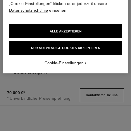
„Cookie-Einstellungen“ klicken oder jederzeit unsere
Datenschutzrichtlinie
einsehen.
ALLE AKZEPTIEREN
j12 baguette diamantlünette uhr
boy·friend skeleton uhr
kaliber 12.2, 33 mm
NUR NOTWENDIGE COOKIES AKZEPTIEREN
Großes Modell, BEIGEGOLD
Extrem widerstandsfähige
und Diamanten, goldbraunes
weiße Keramik und Weißgold,
Ref. H6949
Kalbslederarmband mit
132 000 €
*
Cookie-Einstellungen
Ref. H7430
Lünette mit Diamanten
Steppmuster
110 000 €
*
Details anzeigen
Details anzeigen
70 000 €
*
kontaktieren sie uns
* Unverbindliche Preisempfehlung