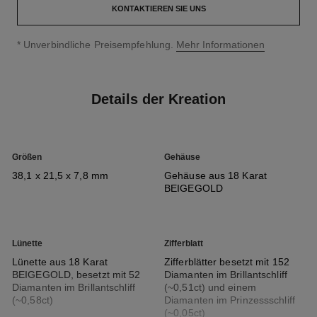
KONTAKTIEREN SIE UNS
↩
* Unverbindliche Preisempfehlung.
Mehr Informationen
Details der Kreation
Größen
Gehäuse
38,1 x 21,5 x 7,8 mm
Gehäuse aus 18 Karat
BEIGEGOLD
Lünette
Zifferblatt
Lünette aus 18 Karat
Zifferblätter besetzt mit 152
BEIGEGOLD, besetzt mit 52
Diamanten im Brillantschliff
Diamanten im Brillantschliff
(~0,51ct) und einem
(~0,58ct)
Diamanten im Prinzessschliff
(~0,05ct)