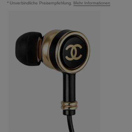
↩
* Unverbindliche Preisempfehlung.
Mehr Informationen