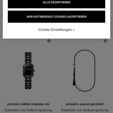
Leder und einem
ALLE AKZEPTIEREN
mattschwarzen Audiokabel
durchflochten ist
NUR NOTWENDIGE COOKIES AKZEPTIEREN
ENTDECKEN SIE AUCH
Cookie-Einstellungen
Funktionen
Wasserdichtigkeit
Stunden, Minuten
30 m
Pflegehinweise
Bedienungsanleitungen
première édition originale uhr
première sautoir-gürteluhr
Edelstahl mit Gelbvergoldung
Edelstahl mit Gelbvergoldung