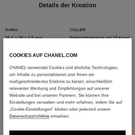
Details der Kreation
Größen
COLLIER
26,1 x 20 x 7,6 mm
Edelstahlgehäuse mit 18 Karat
Gelbvergoldung (0,1 Mikron)
COOKIES AUF CHANEL.COM
Krone
Zifferblatt
CHANEL verwendet Cookies und ähnliche Technologien,
Edelstahlkrone mit 18 Karat
Schwarz lackiertes Zifferblatt
um Inhalte zu personalisieren und Ihnen ein
Gelbvergoldung (0,1 Mikron),
maßgeschneidertes Erlebnis zu bieten, einschließlich
besetzt mit einem Onyx-
relevanter Werbung und Empfehlungen auf unserer
Cabochon
Website und bei unseren Partnern. Sie können Ihre
Einstellungen verwalten und mehr erfahren, indem Sie auf
„Cookie-Einstellungen“ klicken oder jederzeit unsere
Alle Details
Armband
Uhrwerk
Datenschutzrichtlinie
einsehen.
Halskette aus Edelstahl mit 18
Hochpräzisions-Quarzuhrwerk
Karat Gelbvergoldung (0,1
Mikron), die mit schwarzem