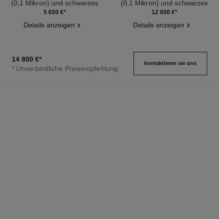
(0,1 Mikron) und schwarzes
(0,1 Mikron) und schwarzes
Ref. H6951
Leder, schwarz lackiertes
Ref. H9860
Leder, schwarz lackiertes
5 650 €
*
12 000 €
*
Zifferblatt
Zifferblatt
Details anzeigen
Details anzeigen
14 800 €
*
kontaktieren sie uns
* Unverbindliche Preisempfehlung