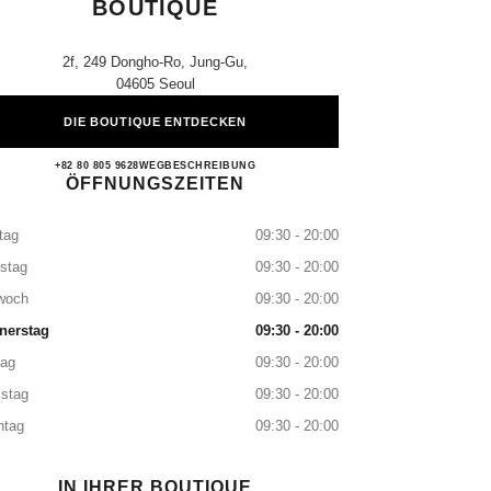
BOUTIQUE
2f, 249 Dongho-Ro, Jung-Gu,
04605 Seoul
DIE BOUTIQUE ENTDECKEN
The Shilla Seoul CHANEL Boutique
+82 80 805 9628
ANRUFEN
WEGBESCHREIBUNG
ÖFFNUNGSZEITEN
tag
09:30 - 20:00
stag
09:30 - 20:00
woch
09:30 - 20:00
nerstag
09:30 - 20:00
tag
09:30 - 20:00
stag
09:30 - 20:00
ntag
09:30 - 20:00
IN IHRER BOUTIQUE