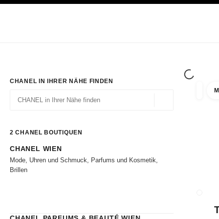
ION
HOCHKONTRAST AKTIVIERT
Exklusiv in den Boutiquen
ONLINE BESTELLEN
Unternehmen
HAUTE COUTURE
MODE
HAUTE
CHANEL IN IHRER NÄHE FINDEN
M
Ergebni
Filter
Geolokalisierung – 
Vorschläge werden unter dieser Suchleiste angezeigt
0 Vorschläge verfügbar
2
CHANEL BOUTIQUEN
CHANEL WIEN
Zu den Filtern
Mode, Uhren und Schmuck, Parfums und Kosmetik,
Brillen
BOUTI
CHANEL PARFUMS & BEAUTÉ WIEN