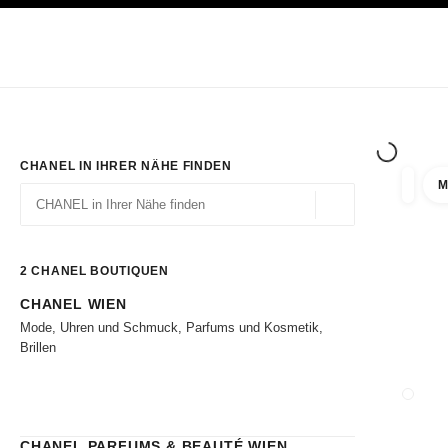
ION
HOCHKONTRAST AKTIVIERT
Exklusiv in den Boutiquen
ONLINE BESTELLEN
Unternehmen
HAUTE COUTURE
MODE
HAUTE
CHANEL IN IHRER NÄHE FINDEN
M
Ergebni
Filter
Geolokalisierung – 
Vorschläge werden unter dieser Suchleiste angezeigt
0 Vorschläge verfügbar
2
CHANEL BOUTIQUEN
CHANEL WIEN
Zu den Filtern
Mode, Uhren und Schmuck, Parfums und Kosmetik,
Brillen
BOUTI
CHANEL PARFUMS & BEAUTÉ WIEN