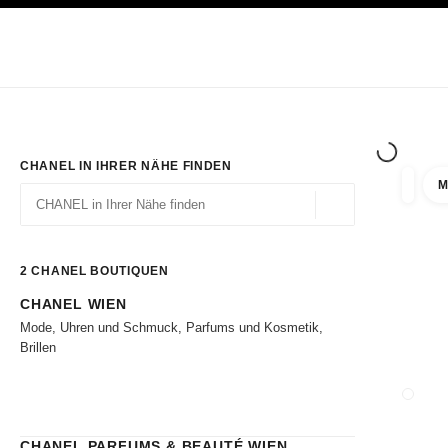
ION
HOCHKONTRAST AKTIVIERT
Exklusiv in den Boutiquen
ONLINE BESTELLEN
Unternehmen
HAUTE COUTURE
MODE
HAUTE
CHANEL IN IHRER NÄHE FINDEN
M
Ergebni
Filter
Geolokalisierung – 
Vorschläge werden unter dieser Suchleiste angezeigt
0 Vorschläge verfügbar
2
CHANEL BOUTIQUEN
CHANEL WIEN
Zu den Filtern
Mode, Uhren und Schmuck, Parfums und Kosmetik,
Brillen
BOUTI
CHANEL PARFUMS & BEAUTÉ WIEN