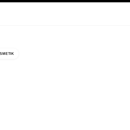
EGE
ABOUT CHANEL
SMETIK
EAUTY COUNTER