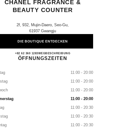
CHANEL FRAGRANCE &
BEAUTY COUNTER
2f, 932, Mujin-Daero, Seo-Gu,
61937 Gwangju
DIE BOUTIQUE ENTDECKEN
Shinsegae Gwangju CHANEL Fragrance 
+82 62 360 1283
ANRUFEN
WEGBESCHREIBUNG
ÖFFNUNGSZEITEN
tag
11:00 - 20:00
stag
11:00 - 20:00
woch
11:00 - 20:00
nerstag
11:00 - 20:00
tag
11:00 - 20:30
stag
11:00 - 20:30
ntag
11:00 - 20:30