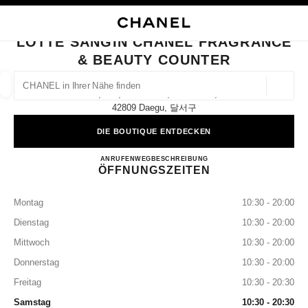
HKONTRAST AKTIVIERT
BOUTIQUEKARTE SCHLIESSEN LOTTE SANGIN CHANEL FRAGRANCE & B
Hauptnavigation
Suchen
Mei
War
Hauptnavigation
LOTTE SANGIN CHANEL FRAGRANCE
& BEAUTY COUNTER
CHANEL IN IHRER NÄHE FINDEN
Geoloka
1f, 232, Wolbae-Ro, Dalseo-Gu,
Vorschläge werden unter dieser Suchleiste angezeigt
0 Vorschläge verfügbar
42809 Daegu, 달서구
DIE BOUTIQUE ENTDECKEN
MODE
BRILLEN
UHREN UND SCHMUCK
PARFUM
Ergebnisse filtern nach:
Filter
Lotte Sangin CHANEL Fragran
ANRUFEN
+82 53 258 3108
WEGBESCHREIBUNG
ÖFFNUNGSZEITEN
Montag
10:30 - 20:00
Dienstag
10:30 - 20:00
Mittwoch
10:30 - 20:00
Donnerstag
10:30 - 20:00
Freitag
10:30 - 20:30
Samstag
10:30 - 20:30