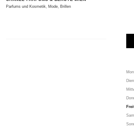
Parfums und Kosmetik, Mode, Brillen
Mon
Dien
Mitt
Don
Frei
Sam
Son