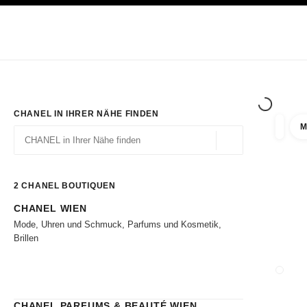
ION
HOCHKONTRAST AKTIVIERT
Exklusiv in den Boutiquen
ONLINE BESTELLEN
Unternehmen
HAUTE COUTURE
MODE
HAUTE
CHANEL IN IHRER NÄHE FINDEN
M
Ergebni
Filter
Geolokalisierung – 
Vorschläge werden unter dieser Suchleiste angezeigt
0 Vorschläge verfügbar
2
CHANEL BOUTIQUEN
CHANEL WIEN
Zu den Filtern
Mode, Uhren und Schmuck, Parfums und Kosmetik,
Brillen
BOUTI
CHANEL PARFUMS & BEAUTÉ WIEN