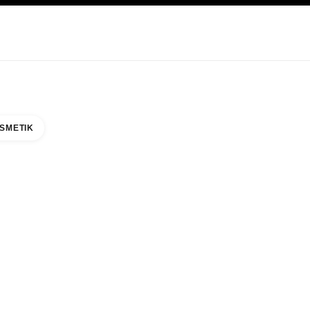
EGE
ABOUT CHANEL
SMETIK
EAUTY COUNTER