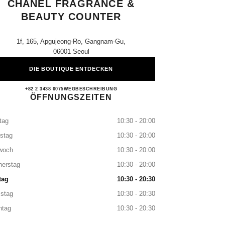
CHANEL FRAGRANCE &
BEAUTY COUNTER
1f, 165, Apgujeong-Ro, Gangnam-Gu,
06001 Seoul
DIE BOUTIQUE ENTDECKEN
Hyundai Apgujeong CHANEL Fragrance 
+82 2 3438 6075
ANRUFEN
WEGBESCHREIBUNG
ÖFFNUNGSZEITEN
tag
10:30 - 20:00
stag
10:30 - 20:00
woch
10:30 - 20:00
nerstag
10:30 - 20:00
tag
10:30 - 20:30
stag
10:30 - 20:30
ntag
10:30 - 20:30