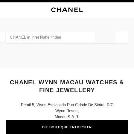
HKONTRAST AKTIVIERT
BOUTIQUEKARTE SCHLIESSEN CHANEL WYNN MACAU WATCHES & FINE J
Hauptnavigation
Suchen
Mei
War
Hauptnavigation
CHANEL IN IHRER NÄHE FINDEN
Geoloka
Vorschläge werden unter dieser Suchleiste angezeigt
0 Vorschläge verfügbar
MODE
BRILLEN
UHREN UND SCHMUCK
PARFUM
Ergebnisse filtern nach:
Filter
CHANEL WYNN MACAU WATCHES &
FINE JEWELLERY
Retail 5, Wynn Esplanada Rua Cidade De Sintra, R/c
Wynn Resort,
Macau S.a.r.
DIE BOUTIQUE ENTDECKEN