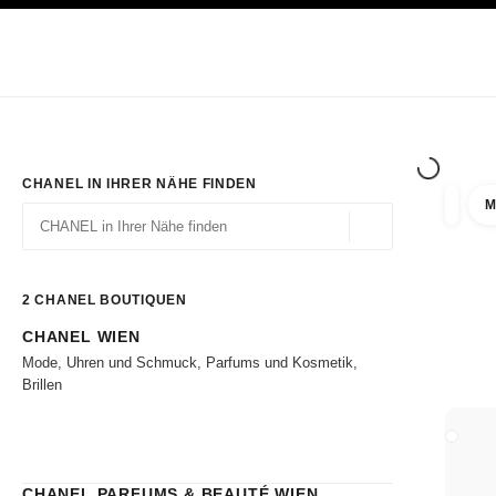
ION
HOCHKONTRAST AKTIVIERT
Exklusiv in den Boutiquen
ONLINE BESTELLEN
Unternehmen
HAUTE COUTURE
MODE
HAUTE
CHANEL IN IHRER NÄHE FINDEN
M
Ergebni
Filter
Geolokalisierung – 
Vorschläge werden unter dieser Suchleiste angezeigt
0 Vorschläge verfügbar
2
CHANEL BOUTIQUEN
CHANEL WIEN
Zu den Filtern
Mode, Uhren und Schmuck, Parfums und Kosmetik,
Brillen
BOUTI
CHANEL PARFUMS & BEAUTÉ WIEN