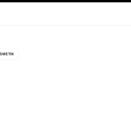
EGE
ABOUT CHANEL
SMETIK
IXC BOUTIQUE