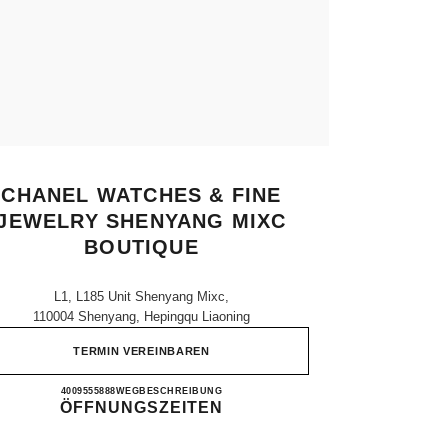
CHANEL WATCHES & FINE
JEWELRY SHENYANG MIXC
BOUTIQUE
L1, L185 Unit Shenyang Mixc,
110004 Shenyang, Hepingqu Liaoning
TERMIN VEREINBAREN
CHANEL WATCHES & FINE JEWELR
4009555888
ANRUFEN
WEGBESCHREIBUNG
ÖFFNUNGSZEITEN