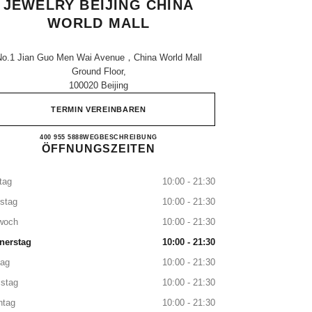
JEWELRY BEIJING CHINA
WORLD MALL
No.1 Jian Guo Men Wai Avenue，china World Mall
Ground Floor,
100020 Beijing
TERMIN VEREINBAREN
CHANEL WATCHES & FINE JEWELRY
400 955 5888
ANRUFEN
WEGBESCHREIBUNG
ÖFFNUNGSZEITEN
tag
10:00 - 21:30
stag
10:00 - 21:30
woch
10:00 - 21:30
nerstag
10:00 - 21:30
tag
10:00 - 21:30
stag
10:00 - 21:30
ntag
10:00 - 21:30