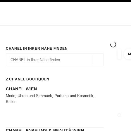
ION
HOCHKONTRAST AKTIVIERT
Exklusiv in den Boutiquen
ONLINE BESTELLEN
Unternehmen
HAUTE COUTURE
MODE
HAUTE
CHANEL IN IHRER NÄHE FINDEN
M
Ergebni
Filter
Geolokalisierung – 
Vorschläge werden unter dieser Suchleiste angezeigt
0 Vorschläge verfügbar
2
CHANEL BOUTIQUEN
CHANEL WIEN
Zu den Filtern
Mode, Uhren und Schmuck, Parfums und Kosmetik,
Brillen
BOUTI
CHANEL PARFUMS & BEAUTÉ WIEN