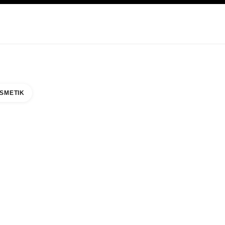
EGE
ABOUT CHANEL
SMETIK
NA WORLD MALL